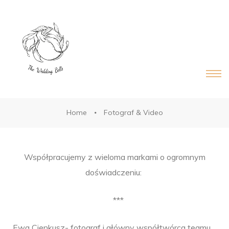
DS®
RDS®
Home
Fotograf & Video
Współpracujemy z wieloma markami o ogromnym
doświadczeniu:
***
Ewa Cienkusz- fotograf i główny współtwórca teamu